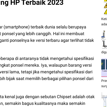
ing HP Terbaik 2023
Ket
ada
ar (smartphone) terbaik dunia selalu berupaya
 ponsel yang lebih canggih. Hal ini membuat
ti ponselnya ke versi terbaru agar terlihat tidak
dig
beberapa di antaranya tidak mengetahui spesifikasi
gkat ponsel mereka. Iya, walaupun barang versi
versi lama, tetapi jika mengetahui spesifikasi dari
ih bijak saat memilih berbagai pilihan ponsel dari
Pri
sur
ta kenal juga dengan sebutan Chipset adalah otak
an, semakin bagus kualitasnya maka semakin