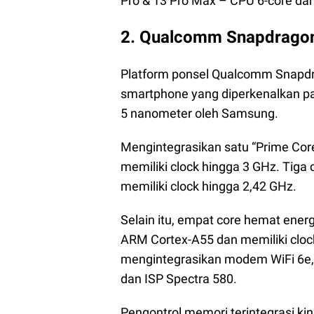
Pro & 13 Pro Max – CPU 6-core da
2. Qualcomm Snapdragon
Platform ponsel Qualcomm Snapdra
smartphone yang diperkenalkan p
5 nanometer oleh Samsung.
Mengintegrasikan satu “Prime Cor
memiliki clock hingga 3 GHz. Tiga 
memiliki clock hingga 2,42 GHz.
Selain itu, empat core hemat energ
ARM Cortex-A55 dan memiliki clock
mengintegrasikan modem WiFi 6e, 
dan ISP Spectra 580.
Pengontrol memori terintegrasi k