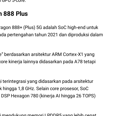
n GPU 5-core.
 888 Plus
gon 888+ (Plus) 5G adalah SoC high-end untuk
ada pertengahan tahun 2021 dan diproduksi dalam
e” berdasarkan arsitektur ARM Cortex-X1 yang
core kinerja lainnya didasarkan pada A78 tetapi
i terintegrasi yang didasarkan pada arsitektur
 hingga 1,8 GHz. Selain core prosesor, SoC
DSP Hexagon 780 (kinerja AI hingga 26 TOPS)
ini mendukung memori LPDDR5 yang lebih cepat