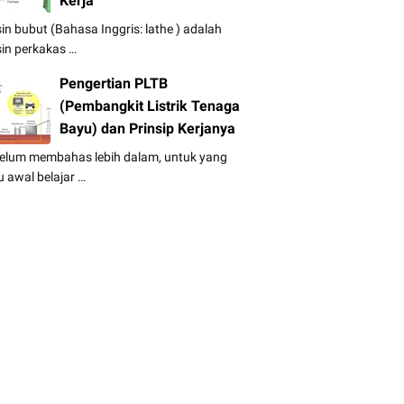
Kerja
in bubut (Bahasa Inggris: lathe ) adalah
in perkakas …
Pengertian PLTB
(Pembangkit Listrik Tenaga
Bayu) dan Prinsip Kerjanya
elum membahas lebih dalam, untuk yang
u awal belajar …