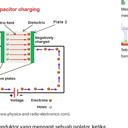
Mes
mes
Seb
bar
ww.physics-and-radio-electronics.com)
onduktor yang mengapit sebuah isolator, ketika