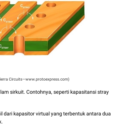
ierra Circuits—www.protoexpress.com)
lam sirkuit. Contohnya, seperti kapasitansi stray
il dari kapasitor virtual yang terbentuk antara dua
k.