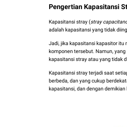
Pengertian Kapasitansi S
Kapasitansi stray (
stray capacitan
adalah kapasitansi yang tidak diin
Jadi, jika kapasitansi kapasitor i
komponen tersebut.
Namun, yang m
kapasitansi stray atau yang tidak di
Kapasitansi stray
terjadi saat seti
berbeda, dan yang cukup berdekat
kapasitansi, dan dengan demikian b