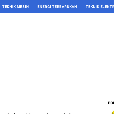
TEKNIK MESIN
ENERGI TERBARUKAN
TEKNIK ELEKT
PO