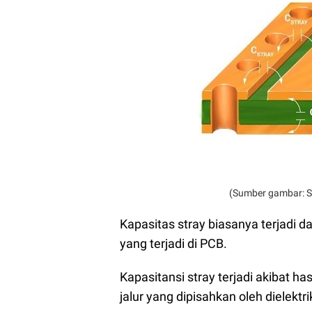
(Sumber gambar: S
Kapasitas stray biasanya terjadi da
yang terjadi di PCB.
Kapasitansi stray terjadi akibat has
jalur yang dipisahkan oleh dielektri