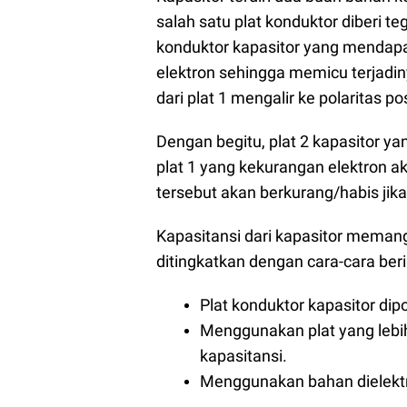
salah satu plat konduktor diberi teg
konduktor kapasitor yang mendapat 
elektron sehingga memicu terjadin
dari plat 1 mengalir ke polaritas pos
Dengan begitu, plat 2 kapasitor y
plat 1 yang kekurangan elektron a
tersebut akan berkurang/habis jika
Kapasitansi dari kapasitor memang 
ditingkatkan dengan cara-cara beri
Plat konduktor kapasitor di
Menggunakan plat yang lebih
kapasitansi.
Menggunakan bahan dielektri