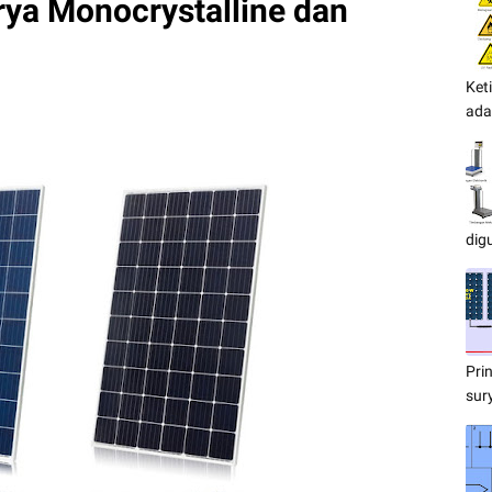
ya Monocrystalline dan
Ket
ada
dig
Pri
sur