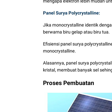
mengapa elektron lebih mudah unt
Panel Surya Polycrystalline:
Jika monocrystalline identik denga
berwarna biru gelap atau biru tua.
Efisiensi panel surya polycrystalli
monocrystalline.
Alasannya, panel surya polycrystall
kristal, membuat banyak sel sehin
Proses Pembuatan