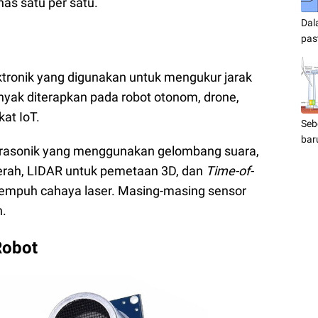
has satu per satu.
Dal
pas
ktronik yang digunakan untuk mengukur jarak
banyak diterapkan pada robot otonom, drone,
kat IoT.
Seb
bar
ultrasonik yang menggunakan gelombang suara,
erah, LIDAR untuk pemetaan 3D, dan
Time-of-
empuh cahaya laser.
Masing-masing sensor
n.
Robot